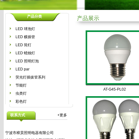
产品分类
产品展示
LED 球泡灯
LED 横插管
LED 筒灯
LED 蜡烛灯
LED 照明灯泡
LED par
荧光灯插拔管系列
节能灯
AT-G45-PL02
虫类灯
彩色灯
联系方式
+更多
宁波市樟昊照明电器有限公司