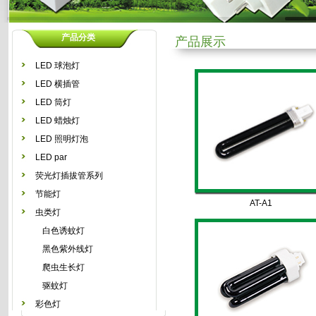
产品分类
产品展示
LED 球泡灯
LED 横插管
LED 筒灯
LED 蜡烛灯
LED 照明灯泡
LED par
荧光灯插拔管系列
节能灯
AT-A1
虫类灯
白色诱蚊灯
黑色紫外线灯
爬虫生长灯
驱蚊灯
彩色灯